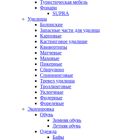
Туристическая мебель
Фонари
SUPRA
Удилища
Болонские
Запасные части для удилищ
Карповые
Кастинговое удилище
Квивертипы
Матчевые
Маховые
Пикерные
Сбирулино
Спиннинговые
Тревел удилища
Троллинговые
Уклеечные
Фидерные
Форелевые
Экипировка
Обувь
Зимняя обувь
Летняя обувь
Одежда
Бафы