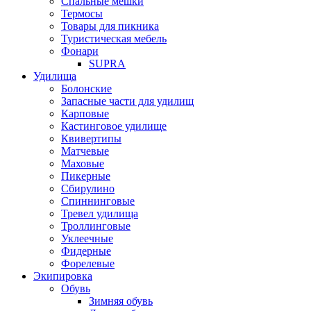
Спальные мешки
Термосы
Товары для пикника
Туристическая мебель
Фонари
SUPRA
Удилища
Болонские
Запасные части для удилищ
Карповые
Кастинговое удилище
Квивертипы
Матчевые
Маховые
Пикерные
Сбирулино
Спиннинговые
Тревел удилища
Троллинговые
Уклеечные
Фидерные
Форелевые
Экипировка
Обувь
Зимняя обувь