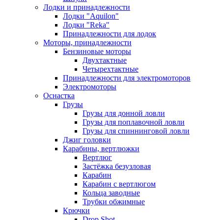
Лодки и принадлежности
Лодки "Aquilon"
Лодки "Reka"
Принадлежности для лодок
Моторы, принадлежности
Бензиновые моторы
Двухтактные
Четырехтактные
Принадлежности для электромоторов
Электромоторы
Оснастка
Грузы
Грузы для донной ловли
Грузы для поплавочной ловли
Грузы для спиннинговой ловли
Джиг головки
Карабины, вертлюжки
Вертлюг
Застёжка безузловая
Карабин
Карабин с вертлюгом
Кольца заводные
Трубки обжимные
Крючки
Drop Shot