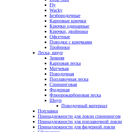
Fly
Wacky
Безбородочные
Карповые крючки
Крючки одинарные
Крючки, двойники
Офсетные
Поводки с крючками
Тройники
Леска, шнур
Зимняя
Карповая леска
Матчевая
Поводочная
Поплавочная леска
Спининговая
Фидерная
Флюорокарбоновая леска
Шнур
Поводочный материал
Поплавки
Принадлежности для ловли спиннингом
Принадлежности для поплавочной ловли
Принадлежности для фидерной ловли