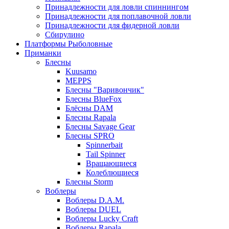
Принадлежности для ловли спиннингом
Принадлежности для поплавочной ловли
Принадлежности для фидерной ловли
Сбирулино
Платформы Рыболовные
Приманки
Блесны
Kuusamo
MEPPS
Блесны "Варивончик"
Блесны BlueFox
Блёсны DAM
Блесны Rapala
Блесны Savage Gear
Блесны SPRO
Spinnerbait
Tail Spinner
Вращающиеся
Колеблющиеся
Блесны Storm
Воблеры
Воблеры D.A.M.
Воблеры DUEL
Воблеры Lucky Craft
Воблеры Rapala