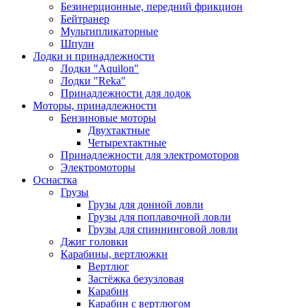
Безинерционные, передний фрикцион
Бейтранер
Мультипликаторные
Шпули
Лодки и принадлежности
Лодки "Aquilon"
Лодки "Reka"
Принадлежности для лодок
Моторы, принадлежности
Бензиновые моторы
Двухтактные
Четырехтактные
Принадлежности для электромоторов
Электромоторы
Оснастка
Грузы
Грузы для донной ловли
Грузы для поплавочной ловли
Грузы для спиннинговой ловли
Джиг головки
Карабины, вертлюжки
Вертлюг
Застёжка безузловая
Карабин
Карабин с вертлюгом