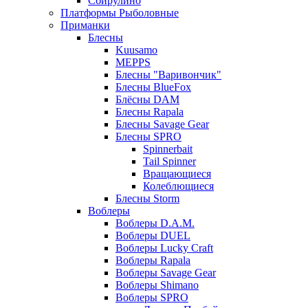
Сбирулино
Платформы Рыболовные
Приманки
Блесны
Kuusamo
MEPPS
Блесны "Варивончик"
Блесны BlueFox
Блёсны DAM
Блесны Rapala
Блесны Savage Gear
Блесны SPRO
Spinnerbait
Tail Spinner
Вращающиеся
Колеблющиеся
Блесны Storm
Воблеры
Воблеры D.A.M.
Воблеры DUEL
Воблеры Lucky Craft
Воблеры Rapala
Воблеры Savage Gear
Воблеры Shimano
Воблеры SPRO