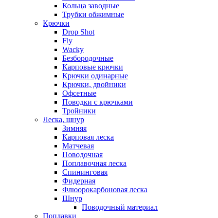
Кольца заводные
Трубки обжимные
Крючки
Drop Shot
Fly
Wacky
Безбородочные
Карповые крючки
Крючки одинарные
Крючки, двойники
Офсетные
Поводки с крючками
Тройники
Леска, шнур
Зимняя
Карповая леска
Матчевая
Поводочная
Поплавочная леска
Спининговая
Фидерная
Флюорокарбоновая леска
Шнур
Поводочный материал
Поплавки