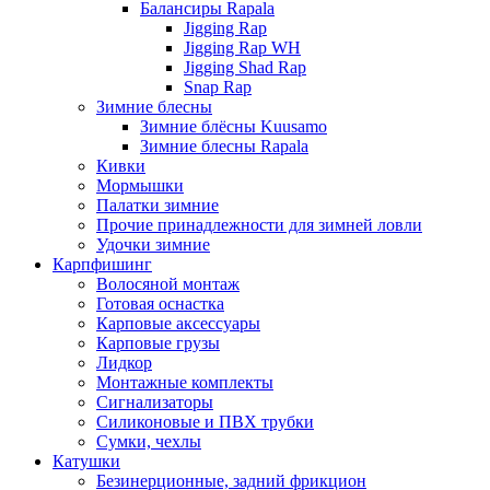
Балансиры Rapala
Jigging Rap
Jigging Rap WH
Jigging Shad Rap
Snap Rap
Зимние блесны
Зимние блёсны Kuusamo
Зимние блесны Rapala
Кивки
Мормышки
Палатки зимние
Прочие принадлежности для зимней ловли
Удочки зимние
Карпфишинг
Волосяной монтаж
Готовая оснастка
Карповые аксессуары
Карповые грузы
Лидкор
Монтажные комплекты
Сигнализаторы
Силиконовые и ПВХ трубки
Сумки, чехлы
Катушки
Безинерционные, задний фрикцион