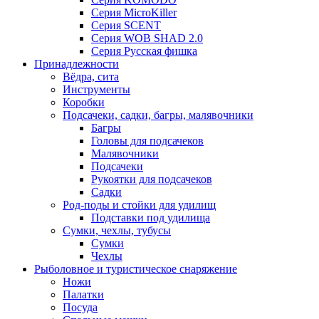
Серия MicroKiller
Серия SCENT
Серия WOB SHAD 2.0
Серия Русская фишка
Принадлежности
Вёдра, сита
Инструменты
Коробки
Подсачеки, садки, багры, малявочники
Багры
Головы для подсачеков
Малявочники
Подсачеки
Рукоятки для подсачеков
Садки
Род-поды и стойки для удилищ
Подставки под удилища
Сумки, чехлы, тубусы
Сумки
Чехлы
Рыболовное и туристическое снаряжение
Ножи
Палатки
Посуда