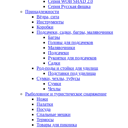
Серия WOB SHAD 2.0
Серия Русская фишка
Принадлежности
Вёдра, сита
Инструменты
Коробки
Подсачеки, садки, багры, малявочники
Багры
Головы для подсачеков
Малявочники
Подсачеки
Рукоятки для подсачеков
Садки
Род-поды и стойки для удилищ
Подставки под удилища
Сумки, чехлы, тубусы
Сумки
Чехлы
Рыболовное и туристическое снаряжение
Ножи
Палатки
Посуда
Спальные мешки
Термосы
Товары для пикника