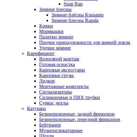
Snap Rap
Зимние блесны
Зимние блёсны Kuusamo
Зимние блесны Rapala
Кивки
Мормышки
Палатки зимние
Прочие принадлежности для зимней ловли
Удочки зимние
Карпфишинг
Волосяной монтаж
Готовая оснастка
Карповые аксессуары
Карповые грузы
Лидкор
Монтажные комплекты
Сигнализаторы
Силиконовые и ПВХ трубки
Сумки, чехлы
Катушки
Безинерционные, задний фрикцион
Безинерционные, передний фрикцион
Бейтранер
Мультипликаторные
Шпули