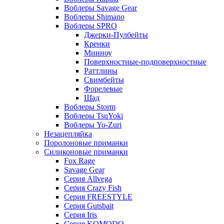
Воблеры Savage Gear
Воблеры Shimano
Воблеры SPRO
Джерки-Пулбейты
Кренки
Минноу
Поверхностные-подповерхностные
Раттлины
Свимбейты
Форелевые
Шад
Воблеры Storm
Воблеры TsuYoki
Воблеры Yo-Zuri
Незацепляйка
Поролоновые приманки
Силиконовые приманки
Fox Rage
Savage Gear
Серия Allvega
Серия Crazy Fish
Серия FREESTYLE
Серия Gutsbait
Серия Iris
Серия KOMODO