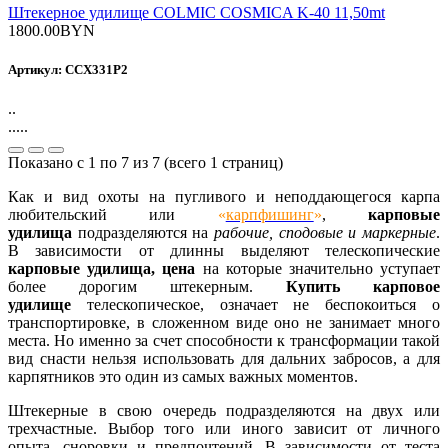
Штекерное удилище COLMIC COSMICA K-40 11,50mt
1800.00BYN
Артикул: CCX331P2
..
.....
Показано с 1 по 7 из 7 (всего 1 страниц)
Как и вид охоты на пугливого и неподдающегося карпа
любительский или
«
карпфишинг
»
,
карповые
удилища
подразделяются на
рабочие, сподовые и маркерные
.
В зависимости от длинны выделяют телескопические
карповые удилища, цена
на которые значительно уступает
более дорогим штекерным.
Купить карповое
удилище
телескопическое, означает не беспокоиться о
транспортировке, в сложенном виде оно не занимает много
места. Но именно за счет способности к трансформации такой
вид снасти нельзя использовать для дальних забросов, а для
карпятников это один из самых важных моментов.
Штекерные в свою очередь подразделяются на двух или
трехчастные. Выбор того или иного зависит от личного
опыта, сноровки и предпочтений. В зависимости от теста