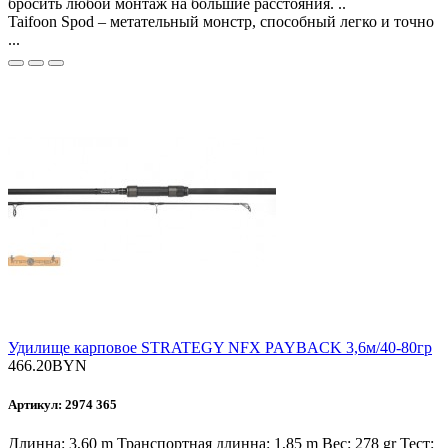
бросить любой монтаж на большие расстояния. ..
Taifoon Spod – метательный монстр, способный легко и точно
...
Удилище карповое STRATEGY NFX PAYBACK 3,6м/40-80гр
466.20BYN
Артикул: 2974 365
Длинна: 3,60 m Транспортная длинна: 1,85 m Вес: 278 gr Тест: