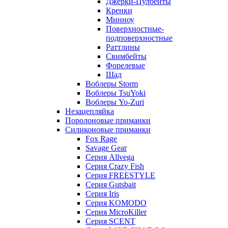
Джерки-Пулбейты
Кренки
Минноу
Поверхностные-
подповерхностные
Раттлины
Свимбейты
Форелевые
Шад
Воблеры Storm
Воблеры TsuYoki
Воблеры Yo-Zuri
Незацепляйка
Поролоновые приманки
Силиконовые приманки
Fox Rage
Savage Gear
Серия Allvega
Серия Crazy Fish
Серия FREESTYLE
Серия Gutsbait
Серия Iris
Серия KOMODO
Серия MicroKiller
Серия SCENT