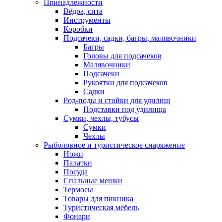
Принадлежности
Вёдра, сита
Инструменты
Коробки
Подсачеки, садки, багры, малявочники
Багры
Головы для подсачеков
Малявочники
Подсачеки
Рукоятки для подсачеков
Садки
Род-поды и стойки для удилищ
Подставки под удилища
Сумки, чехлы, тубусы
Сумки
Чехлы
Рыболовное и туристическое снаряжение
Ножи
Палатки
Посуда
Спальные мешки
Термосы
Товары для пикника
Туристическая мебель
Фонари