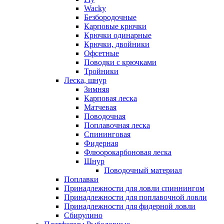
Wacky
Безбородочные
Карповые крючки
Крючки одинарные
Крючки, двойники
Офсетные
Поводки с крючками
Тройники
Леска, шнур
Зимняя
Карповая леска
Матчевая
Поводочная
Поплавочная леска
Спининговая
Фидерная
Флюорокарбоновая леска
Шнур
Поводочный материал
Поплавки
Принадлежности для ловли спиннингом
Принадлежности для поплавочной ловли
Принадлежности для фидерной ловли
Сбирулино