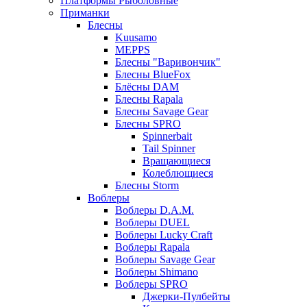
Платформы Рыболовные
Приманки
Блесны
Kuusamo
MEPPS
Блесны "Варивончик"
Блесны BlueFox
Блёсны DAM
Блесны Rapala
Блесны Savage Gear
Блесны SPRO
Spinnerbait
Tail Spinner
Вращающиеся
Колеблющиеся
Блесны Storm
Воблеры
Воблеры D.A.M.
Воблеры DUEL
Воблеры Lucky Craft
Воблеры Rapala
Воблеры Savage Gear
Воблеры Shimano
Воблеры SPRO
Джерки-Пулбейты