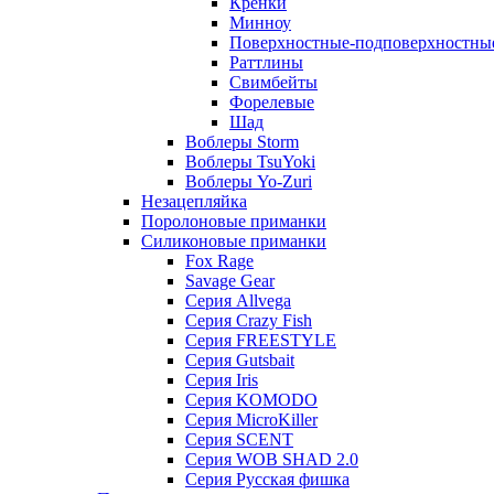
Кренки
Минноу
Поверхностные-подповерхностны
Раттлины
Свимбейты
Форелевые
Шад
Воблеры Storm
Воблеры TsuYoki
Воблеры Yo-Zuri
Незацепляйка
Поролоновые приманки
Силиконовые приманки
Fox Rage
Savage Gear
Серия Allvega
Серия Crazy Fish
Серия FREESTYLE
Серия Gutsbait
Серия Iris
Серия KOMODO
Серия MicroKiller
Серия SCENT
Серия WOB SHAD 2.0
Серия Русская фишка