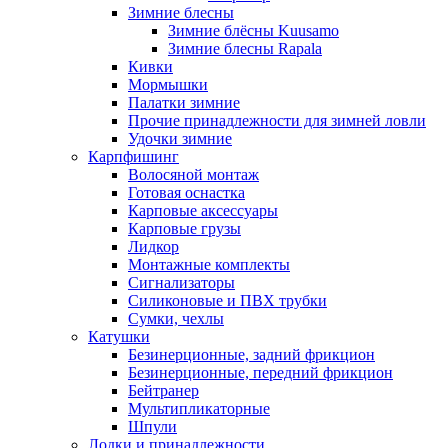
Зимние блесны
Зимние блёсны Kuusamo
Зимние блесны Rapala
Кивки
Мормышки
Палатки зимние
Прочие принадлежности для зимней ловли
Удочки зимние
Карпфишинг
Волосяной монтаж
Готовая оснастка
Карповые аксессуары
Карповые грузы
Лидкор
Монтажные комплекты
Сигнализаторы
Силиконовые и ПВХ трубки
Сумки, чехлы
Катушки
Безинерционные, задний фрикцион
Безинерционные, передний фрикцион
Бейтранер
Мультипликаторные
Шпули
Лодки и принадлежности