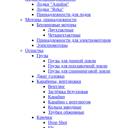
Лодки "Aquilon"
Лодки "Reka"
Принадлежности для лодок
Моторы, принадлежности
Бензиновые моторы
Двухтактные
Четырехтактные
Принадлежности для электромоторов
Электромоторы
Оснастка
Грузы
Грузы для донной ловли
Грузы для поплавочной ловли
Грузы для спиннинговой ловли
Джиг головки
Карабины, вертлюжки
Вертлюг
Застёжка безузловая
Карабин
Карабин с вертлюгом
Кольца заводные
Трубки обжимные
Крючки
Drop Shot
Fly