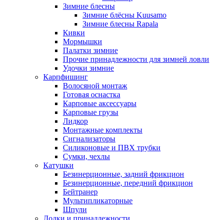
Зимние блесны
Зимние блёсны Kuusamo
Зимние блесны Rapala
Кивки
Мормышки
Палатки зимние
Прочие принадлежности для зимней ловли
Удочки зимние
Карпфишинг
Волосяной монтаж
Готовая оснастка
Карповые аксессуары
Карповые грузы
Лидкор
Монтажные комплекты
Сигнализаторы
Силиконовые и ПВХ трубки
Сумки, чехлы
Катушки
Безинерционные, задний фрикцион
Безинерционные, передний фрикцион
Бейтранер
Мультипликаторные
Шпули
Лодки и принадлежности