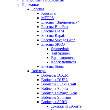
Платформы Рыболовные
Приманки
Блесны
Kuusamo
MEPPS
Блесны "Варивончик"
Блесны BlueFox
Блёсны DAM
Блесны Rapala
Блесны Savage Gear
Блесны SPRO
Spinnerbait
Tail Spinner
Вращающиеся
Колеблющиеся
Блесны Storm
Воблеры
Воблеры D.A.M.
Воблеры DUEL
Воблеры Lucky Craft
Воблеры Rapala
Воблеры Savage Gear
Воблеры Shimano
Воблеры SPRO
Джерки-Пулбейты