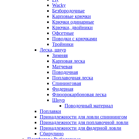
Wacky
Безбородочные
Карповые крючки
Крючки одинарные
Крючки, двойники
Офсетные
Поводки с крючками
Тройники
Леска, шнур
Зимняя
Карповая леска
Матчевая
Поводочная
Поплавочная леска
Спининговая
Фидерная
Флюорокарбоновая леска
Шнур
Поводочный материал
Поплавки
Принадлежности для ловли спиннингом
Принадлежности для поплавочной ловли
Принадлежности для фидерной ловли
Сбирулино