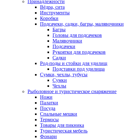
Принадлежности
Вёдра, сита
Инструменты
Коробки
Подсачеки, садки, багры, малявочники
Багры
Головы для подсачеков
Малявочники
Подсачеки
Рукоятки для подсачеков
Садки
Род-поды и стойки для удилищ
Подставки под удилища
Сумки, чехлы, тубусы
Сумки
Чехлы
Рыболовное и туристическое снаряжение
Ножи
Палатки
Посуда
Спальные мешки
Термосы
Товары для пикника
Туристическая мебель
Фонари