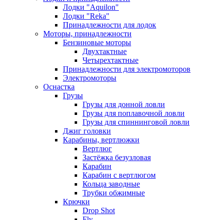
Лодки "Aquilon"
Лодки "Reka"
Принадлежности для лодок
Моторы, принадлежности
Бензиновые моторы
Двухтактные
Четырехтактные
Принадлежности для электромоторов
Электромоторы
Оснастка
Грузы
Грузы для донной ловли
Грузы для поплавочной ловли
Грузы для спиннинговой ловли
Джиг головки
Карабины, вертлюжки
Вертлюг
Застёжка безузловая
Карабин
Карабин с вертлюгом
Кольца заводные
Трубки обжимные
Крючки
Drop Shot
Fly