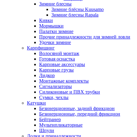
Зимние блесны
Зимние блёсны Kuusamo
Зимние блесны Rapala
Кивки
Мормышки
Палатки зимние
Прочие принадлежности для зимней ловли
Удочки зимние
Карпфишинг
Волосяной монтаж
Готовая оснастка
Карповые аксессуары
Карповые грузы
Лидкор
Монтажные комплекты
Сигнализаторы
Силиконовые и ПВХ трубки
Сумки, чехлы
Катушки
Безинерционные, задний фрикцион
Безинерционные, передний фрикцион
Бейтранер
Мультипликаторные
Шпули
Лодки и принадлежности