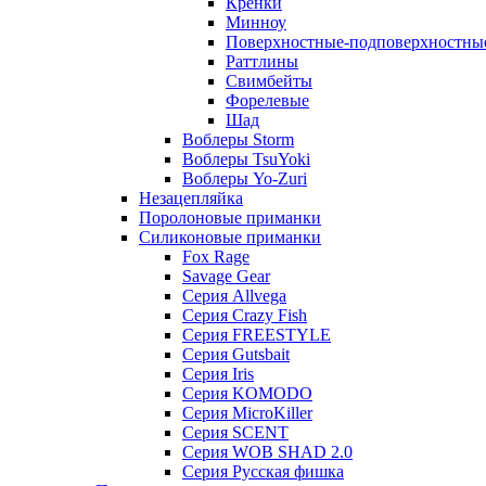
Кренки
Минноу
Поверхностные-подповерхностны
Раттлины
Свимбейты
Форелевые
Шад
Воблеры Storm
Воблеры TsuYoki
Воблеры Yo-Zuri
Незацепляйка
Поролоновые приманки
Силиконовые приманки
Fox Rage
Savage Gear
Серия Allvega
Серия Crazy Fish
Серия FREESTYLE
Серия Gutsbait
Серия Iris
Серия KOMODO
Серия MicroKiller
Серия SCENT
Серия WOB SHAD 2.0
Серия Русская фишка