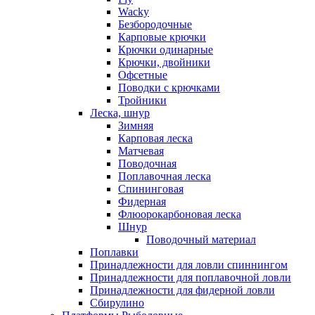
Wacky
Безбородочные
Карповые крючки
Крючки одинарные
Крючки, двойники
Офсетные
Поводки с крючками
Тройники
Леска, шнур
Зимняя
Карповая леска
Матчевая
Поводочная
Поплавочная леска
Спининговая
Фидерная
Флюорокарбоновая леска
Шнур
Поводочный материал
Поплавки
Принадлежности для ловли спиннингом
Принадлежности для поплавочной ловли
Принадлежности для фидерной ловли
Сбирулино