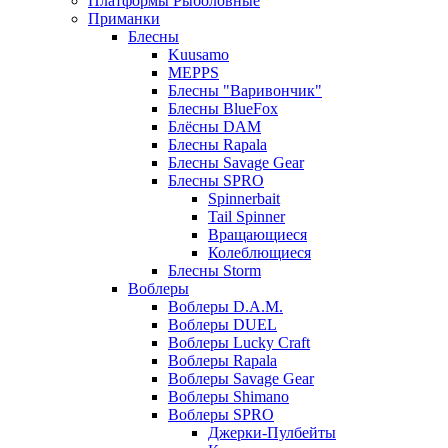
Платформы Рыболовные
Приманки
Блесны
Kuusamo
MEPPS
Блесны "Варивончик"
Блесны BlueFox
Блёсны DAM
Блесны Rapala
Блесны Savage Gear
Блесны SPRO
Spinnerbait
Tail Spinner
Вращающиеся
Колеблющиеся
Блесны Storm
Воблеры
Воблеры D.A.M.
Воблеры DUEL
Воблеры Lucky Craft
Воблеры Rapala
Воблеры Savage Gear
Воблеры Shimano
Воблеры SPRO
Джерки-Пулбейты