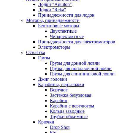
Лодки "Aquilon"
Лодки "Reka"
Принадлежности для лодок
Моторы, принадлежности
Бензиновые моторы
Двухтактные
Четырехтактные
Принадлежности для электромоторов
Электромоторы
Оснастка
Грузы
Грузы для донной ловли
Грузы для поплавочной ловли
Грузы для спиннинговой ловли
Джиг головки
Карабины, вертлюжки
Вертлюг
Застёжка безузловая
Карабин
Карабин с вертлюгом
Кольца заводные
Трубки обжимные
Крючки
Drop Shot
Fly