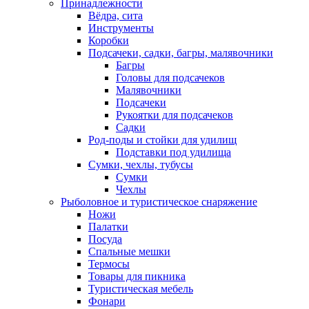
Принадлежности
Вёдра, сита
Инструменты
Коробки
Подсачеки, садки, багры, малявочники
Багры
Головы для подсачеков
Малявочники
Подсачеки
Рукоятки для подсачеков
Садки
Род-поды и стойки для удилищ
Подставки под удилища
Сумки, чехлы, тубусы
Сумки
Чехлы
Рыболовное и туристическое снаряжение
Ножи
Палатки
Посуда
Спальные мешки
Термосы
Товары для пикника
Туристическая мебель
Фонари